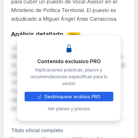
para cubrir un puesto de Vocal Asesor en el
Ministerio de Política Territorial. El puesto es
adjudicado a Miguel Ángel Arias Carrascosa.
Análisis detallado
PRO
La Subsecretaría de Política Territorial y
Memoria Democrática resuelve la convocatoria
Contenido exclusivo PRO
de libre designación anunciada el 29 de enero de
Implicaciones prácticas, plazos y
2026, adjudicando el puesto de Vocal Asesor
recomendaciones específicas para tu
(nivel 30) en el Gabinete de la Secretaría de
sector.
Estado de Política Territorial en Madrid. El
Desbloquear análisis PRO
adjudicatario, Miguel Ángel Arias Carrascosa,
pe…
Ver planes y precios
Título oficial completo