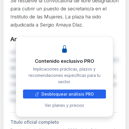
Se resuelve la convocatoria de libre designación
para cubrir un puesto de secretario/a en el
Instituto de las Mujeres. La plaza ha sido
adjudicada a Sergio Amaya Díaz.
Análisis detallado
PRO
La Subsecretaría de Igualdad resuelve la
convocatoria de libre designación convocada el 5
Contenido exclusivo PRO
de mayo de 2026 para proveer un puesto de
Implicaciones prácticas, plazos y
recomendaciones específicas para tu
Secretario/a de Director General (nivel 17) en la
sector.
Unidad de Apoyo del Instituto de las Mujeres. La
plaza ha sido adjudicada a Sergio Amaya Díaz,
Desbloquear análisis PRO
funcionario del Cuerpo General Auxiliar de …
Ver planes y precios
Título oficial completo