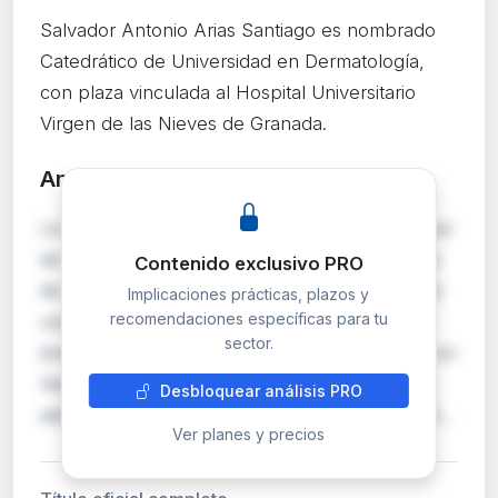
Salvador Antonio Arias Santiago es nombrado
Catedrático de Universidad en Dermatología,
con plaza vinculada al Hospital Universitario
Virgen de las Nieves de Granada.
Análisis detallado
PRO
La Universidad de Granada y el Servicio Andaluz
de Salud resuelven conjuntamente el concurso
Contenido exclusivo PRO
de acceso convocado en febrero de 2026 para
Implicaciones prácticas, plazos y
recomendaciones específicas para tu
una plaza de Catedrático de Universidad en el
sector.
área de Dermatología. El nombramiento recae en
Salvador Antonio Arias Santiago, quien queda
Desbloquear análisis PRO
adscrito al Departamento de Medicina de la UG…
Ver planes y precios