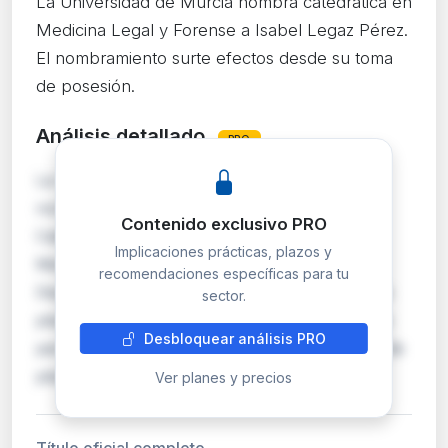
La Universidad de Murcia nombra catedrática en
Medicina Legal y Forense a Isabel Legaz Pérez.
El nombramiento surte efectos desde su toma
de posesión.
Análisis detallado
PRO
La Universidad de Murcia formaliza el
nombramiento de Isabel Legaz Pérez como
Contenido exclusivo PRO
Catedrática de Universidad en el área de
Implicaciones prácticas, plazos y
Medicina Legal y Forense, adscrita al
recomendaciones específicas para tu
Departamento de Ciencias Socio-Sanitarias. La
sector.
plaza, con código 110776, está subvencionada
Desbloquear análisis PRO
para financiar el incremento y mantenimiento de
plazas del Grado de Medi…
Ver planes y precios
Título oficial completo