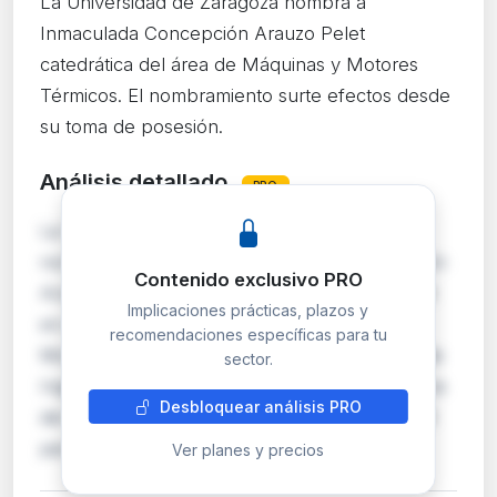
La Universidad de Zaragoza nombra a
Inmaculada Concepción Arauzo Pelet
catedrática del área de Máquinas y Motores
Térmicos. El nombramiento surte efectos desde
su toma de posesión.
Análisis detallado
PRO
La Universidad de Zaragoza formaliza el
nombramiento de doña Inmaculada Concepción
Contenido exclusivo PRO
Arauzo Pelet como Catedrática de Universidad
Implicaciones prácticas, plazos y
en el área de conocimiento de Máquinas y
recomendaciones específicas para tu
Motores Térmicos, adscrita al Departamento de
sector.
Ingeniería Mecánica. El nombramiento se deriva
Desbloquear análisis PRO
del concurso convocado el 15 de abril de 2026
para la plaz…
Ver planes y precios