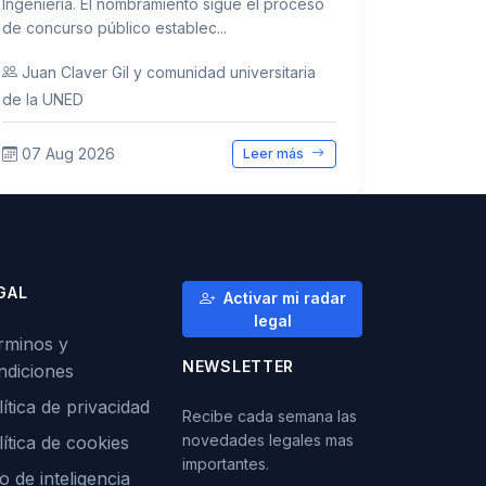
Ingeniería. El nombramiento sigue el proceso
de concurso público establec...
Juan Claver Gil y comunidad universitaria
de la UNED
07 Aug 2026
Leer más
GAL
Activar mi radar
legal
rminos y
NEWSLETTER
ndiciones
ítica de privacidad
Recibe cada semana las
novedades legales mas
lítica de cookies
importantes.
o de inteligencia