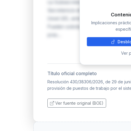
La Subsecretaría de Defensa convoca 
Secretario/a de Director General (n
Conteni
(nivel 20), ambos en Madrid con com
Implicaciones práct
Pueden solicitarlos funcionarios civil
específi
pres…
Desblo
Ver p
Título oficial completo
Resolución 430/38306/2026, de 29 de junio
provisión de puestos de trabajo por el sist
Ver fuente original (BOE)