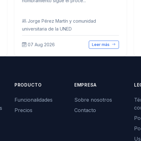
nombramiento sigue el proce...
Jorge Pérez Martín y comunidad
universitaria de la UNED
07 Aug 2026
Leer más
PRODUCTO
EMPRESA
LE
Funcionalidades
Sobre nosotros
Té
co
s
Precios
Contacto
Pol
Po
Us