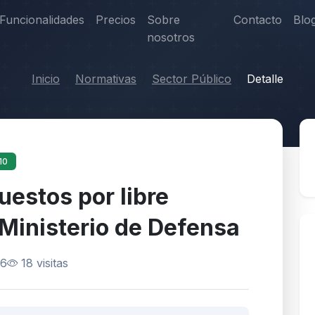
Funcionalidades
Precios
Sobre
Contacto
Blo
nosotros
Inicio
Normativas
Sector Público
Detalle
10
uestos por libre
 Ministerio de Defensa
26
18 visitas