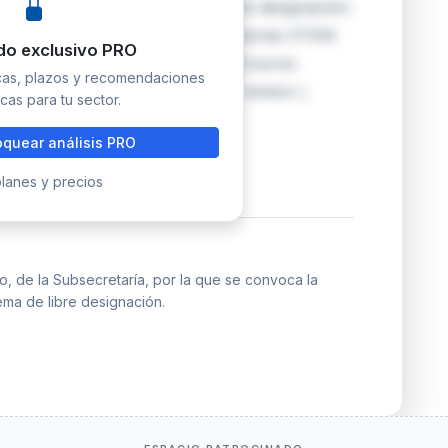
dos puestos de trabajo por libre designación:
ivel 17) y Técnico/a de Comunicaciones OTAN
do exclusivo PRO
plemento específico de 8.831,48 euros.
icas, plazos y recomendaciones
es que cumplan los requisitos del anexo I,
cas para tu sector.
quear análisis PRO
lanes y precios
, de la Subsecretaría, por la que se convoca la
ema de libre designación.