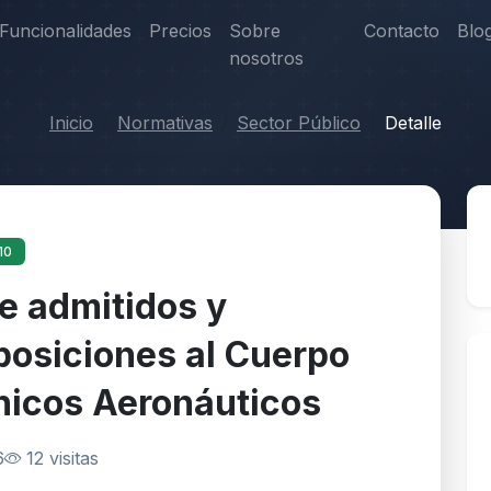
Funcionalidades
Precios
Sobre
Contacto
Blo
nosotros
Inicio
Normativas
Sector Público
Detalle
10
de admitidos y
oposiciones al Cuerpo
nicos Aeronáuticos
6
12 visitas