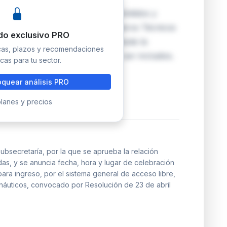
ca la relación provisional de admitidos y
acceso libre al Cuerpo de Ingenieros Técnicos
do exclusivo PRO
s disponen de 10 días hábiles desde la
icas, plazos y recomendaciones
defectos o alegar su derecho a ser incluidos.
cas para tu sector.
quear análisis PRO
lanes y precios
ubsecretaría, por la que se aprueba la relación
das, y se anuncia fecha, hora y lugar de celebración
para ingreso, por el sistema general de acceso libre,
náuticos, convocado por Resolución de 23 de abril