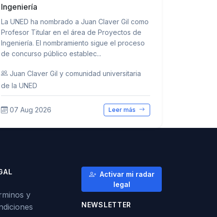
Ingeniería
La UNED ha nombrado a Juan Claver Gil como
Profesor Titular en el área de Proyectos de
Ingeniería. El nombramiento sigue el proceso
de concurso público establec...
Juan Claver Gil y comunidad universitaria
de la UNED
07 Aug 2026
Leer más
GAL
Activar mi radar
legal
rminos y
NEWSLETTER
ndiciones