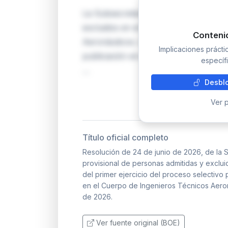
La Subsecretaría de Transportes publi
excluidos en el proceso selectivo de 
Conteni
Aeronáuticos. Los aspirantes excluido
Implicaciones práct
publicación en el BOE para subsanar 
específi
…
Desblo
Ver p
Título oficial completo
Resolución de 24 de junio de 2026, de la S
provisional de personas admitidas y exclui
del primer ejercicio del proceso selectivo 
en el Cuerpo de Ingenieros Técnicos Aero
de 2026.
Ver fuente original (BOE)