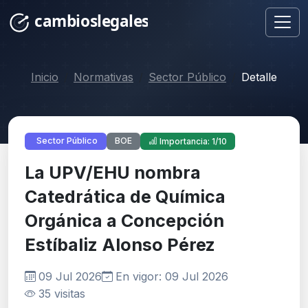
Inicio
Normativas
Sector Público
Detalle
BOE
Sector Público
Importancia: 1/10
La UPV/EHU nombra
Catedrática de Química
Orgánica a Concepción
Estíbaliz Alonso Pérez
09 Jul 2026
En vigor: 09 Jul 2026
35 visitas