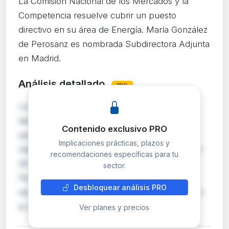
La Comisión Nacional de los Mercados y la
Competencia resuelve cubrir un puesto
directivo en su área de Energía. María González
de Perosanz es nombrada Subdirectora Adjunta
en Madrid.
Análisis detallado
PRO
La CNMC resuelve la convocatoria de libre
designación anunciada el 26 de mayo de 2026
Contenido exclusivo PRO
para proveer un puesto de Subdirector/a
Implicaciones prácticas, plazos y
Adjunto/a en la Dirección de Energía, con nivel
recomendaciones específicas para tu
29. El cargo recae en María González de
sector.
Perosanz, funcionaria del cuerpo A0700 en
Desbloquear análisis PRO
situación activa. El procedimiento se ampara en
el artículo 20.1…
Ver planes y precios