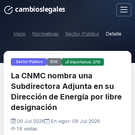
Inicio
Normativas
Sector Público
Detalle
BOE
Sector Público
Importancia: 2/10
La CNMC nombra una
Subdirectora Adjunta en su
Dirección de Energía por libre
designación
09 Jul 2026
En vigor: 09 Jul 2026
14 visitas