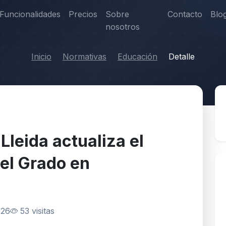
Funcionalidades
Precios
Sobre
Contacto
Blo
nosotros
Inicio
Normativas
Educación
Detalle
Lleida actualiza el
del Grado en
026
53 visitas