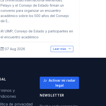
La Universidad Internacional Menéndez
Pelayo y el Consejo de Estado firman un
convenio para organizar un encuentro
académico sobre los 500 años del Consejo
de E...
UIMP, Consejo de Estado y participantes en
el encuentro académico
07 Aug 2026
Leer más
GAL
Activar mi radar
legal
rminos y
NEWSLETTER
ndiciones
ítica de privacidad