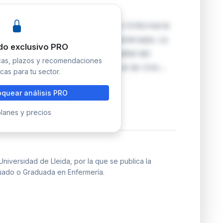
plan de estudios de Graduado/a en Enfermería
la Facultad de Enfermería y Fisioterapia. La
do exclusivo PRO
able de la Agència per a la Qualitat del
icas, plazos y recomendaciones
resolución de la Secretaría General de Univ…
cas para tu sector.
quear análisis PRO
lanes y precios
iversidad de Lleida, por la que se publica la
duado o Graduada en Enfermería.