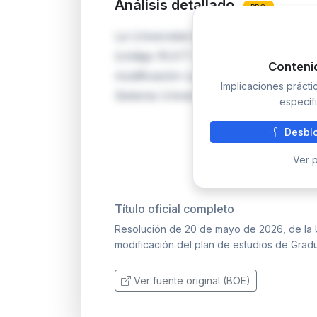
Análisis detallado
PRO
La Universitat de Lleida modifica su 
(código RUCT 2503462), impartido en 
Conteni
modificación cuenta con informe favor
Implicaciones práct
Sistema Universitari de Catalunya y 
específi
Desblo
Ver p
Título oficial completo
Resolución de 20 de mayo de 2026, de la Un
modificación del plan de estudios de Gra
Ver fuente original (BOE)