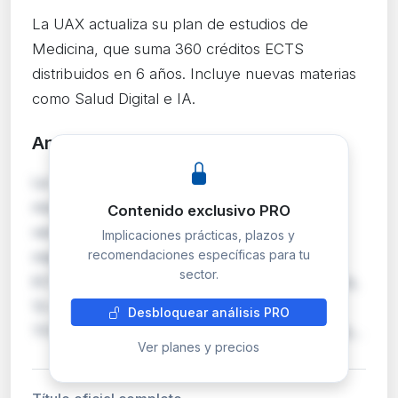
La UAX actualiza su plan de estudios de
Medicina, que suma 360 créditos ECTS
distribuidos en 6 años. Incluye nuevas materias
como Salud Digital e IA.
Análisis detallado
PRO
La Universidad Alfonso X el Sabio publica la
modificación oficial de su Grado en Medicina,
Contenido exclusivo PRO
verificada por la Fundación Madri+d el 12 de
Implicaciones prácticas, plazos y
recomendaciones específicas para tu
mayo de 2026. El plan totaliza 360 créditos
sector.
ECTS: 94 de formación básica, 194 obligatorios,
12 optativos, 54 de prácticas externas y 6 de
Desbloquear análisis PRO
TFG. Destaca la incorporación de la asignatura…
Ver planes y precios