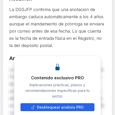
La DGSJFP confirma que una anotación de
embargo caduca automáticamente a los 4 años
aunque el mandamiento de prórroga se enviara
por correo antes de esa fecha. Lo que cuenta
es la fecha de entrada física en el Registro, no
la del depósito postal.
Análisis detallado
PRO
La Dirección General de Seguridad Jurídica y Fe
Pública desestima el recurso del Ayuntamiento
Contenido exclusivo PRO
de Uceda, que pretendía que la fecha de
Implicaciones prácticas, plazos y
recomendaciones específicas para tu
presentación en Correos (29/10/2025) surtiera
sector.
efectos registrales, evitando así la caducidad de
la anotación de embargo (vencida el 05/11/2025).
Desbloquear análisis PRO
La resolución reafirma que las anotacione…