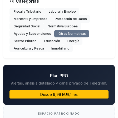
Categorías
Fiscal y Tributario
Laboral y Empleo
Mercantil y Empresas
Protección de Datos
Seguridad Social
Normativa Europea
Ayudas y Subvenciones
Otras Normativas
Sector Público
Educación
Energía
Agricultura y Pesca
Inmobiliario
Plan PRO
Alertas, análisis detallado y canal privado de Telegram.
Desde 9,99 EUR/mes
ESPACIO PATROCINADO