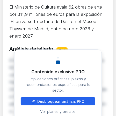
El Ministerio de Cultura avala 62 obras de arte
por 311,9 millones de euros para la exposición
'El universo freudiano de Dalí' en el Museo
Thyssen de Madrid, entre octubre 2026 y
enero 2027.
Análisis detallado
PRO
El Ministerio de Cultura otorga garantía estatal a
62 obras para la exposición temporal 'El
Contenido exclusivo PRO
universo freudiano de Dalí' en el Museo
Implicaciones prácticas, plazos y
Nacional Thyssen-Bornemisza (20 oct. 2026 –
recomendaciones específicas para tu
24 ene. 2027). El valor total garantizado asciende
sector.
a 311.893.711,16 €, cubriendo destrucción,
Desbloquear análisis PRO
pérdida, sustracción o daño desde la recogida en
o…
Ver planes y precios