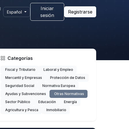
g
Iniciar
Registrarse
Español
sesión
Categorías
Fiscal y Tributario
Laboral y Empleo
Mercantil y Empresas
Protección de Datos
Seguridad Social
Normativa Europea
Ayudas y Subvenciones
Otras Normativas
Sector Público
Educación
Energía
Agricultura y Pesca
Inmobiliario