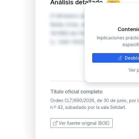
Análisis detallado
PRO
El Ministerio de Cultura, a través de 
Bellas Artes, ejerce el derecho de tan
Conteni
16/1985 del Patrimonio Histórico Esp
Implicaciones práct
(c. 1480-1500) titulada 'Virgen con e
específi
Desblo
Ver p
Título oficial completo
Orden CLT/690/2026, de 30 de junio, por la
n.º 43, subastado por la sala Setdart.
Ver fuente original (BOE)