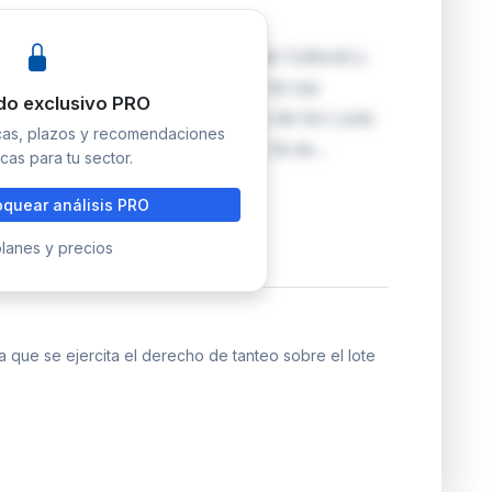
la Dirección General de Patrimonio Cultural y
teo previsto en el artículo 38 de la Ley
do exclusivo PRO
añol sobre una tabla del Maestro de los Luna
icas, plazos y recomendaciones
l Niño'. La obra fue subastada en la sa…
cas para tu sector.
quear análisis PRO
lanes y precios
 que se ejercita el derecho de tanteo sobre el lote