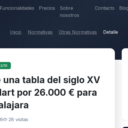
Funcionalidades
Precios
Sobre
Contacto
Blo
nosotros
Inicio
Normativas
Otras Normativas
Detalle
 2/10
 una tabla del siglo XV
art por 26.000 € para
alajara
26
28 visitas