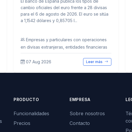
El Banco de España publica los tipos de
cambio oficiales del euro frente a 28 divisas
para el 6 de agosto de 2026. El euro se sitúa
a 1,1542 dólares y 0,85705 l...
Empresas y particulares con operaciones
en divisas extranjeras, entidades financieras
07 Aug 2026
Leer más
PRODUCTO
EMPRESA
LE
Funcionalidades
Sobre nosotros
Té
co
s
Precios
Contacto
Pol