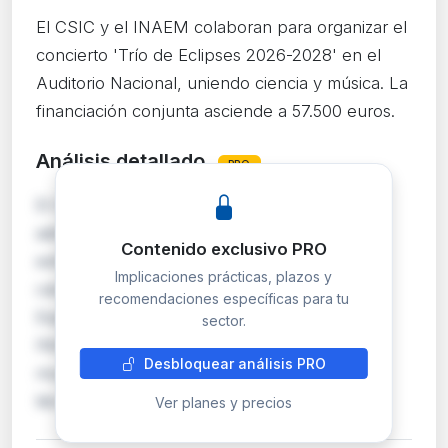
El CSIC y el INAEM colaboran para organizar el
concierto 'Trío de Eclipses 2026-2028' en el
Auditorio Nacional, uniendo ciencia y música. La
financiación conjunta asciende a 57.500 euros.
Análisis detallado
PRO
El CSIC y el INAEM formalizan un convenio
administrativo para coorganizar el concierto
Contenido exclusivo PRO
extraordinario 'Trío de Eclipses 2026-2028' a
Implicaciones prácticas, plazos y
cargo de la Orquesta y Coro Nacionales de
recomendaciones específicas para tu
España. El CSIC aporta hasta 34.500 € y el
sector.
INAEM hasta 23.000 €, cubriendo dirección
Desbloquear análisis PRO
musical, derechos audiovisuales, producción
técnica y difusi…
Ver planes y precios