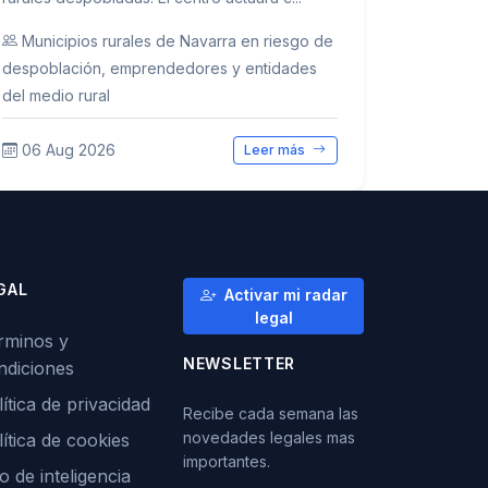
Municipios rurales de Navarra en riesgo de
despoblación, emprendedores y entidades
del medio rural
06 Aug 2026
Leer más
GAL
Activar mi radar
legal
rminos y
NEWSLETTER
ndiciones
ítica de privacidad
Recibe cada semana las
novedades legales mas
lítica de cookies
importantes.
o de inteligencia