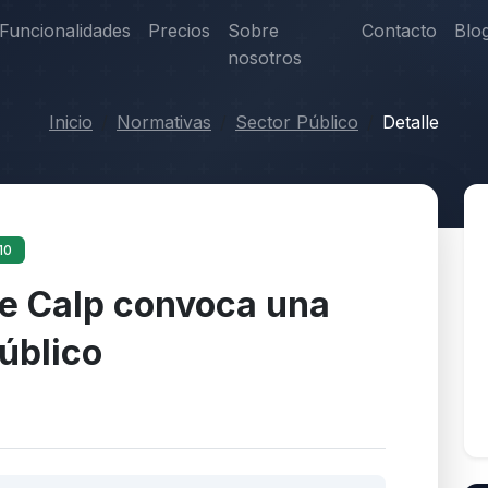
Funcionalidades
Precios
Sobre
Contacto
Blo
nosotros
Inicio
Normativas
Sector Público
Detalle
10
de Calp convoca una
úblico