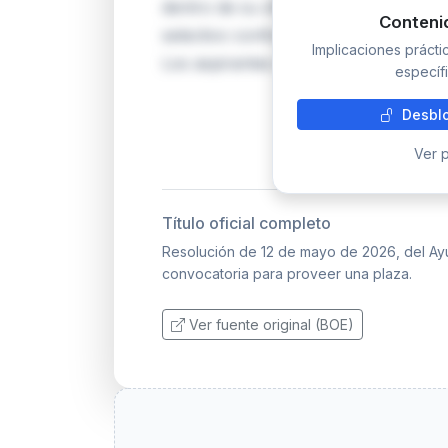
dentro de su oferta de empleo público
Conteni
selectivo conforme a la normativa de 
Implicaciones práct
Los aspirantes deberán cumplir los re
específi
Desblo
Ver p
Título oficial completo
Resolución de 12 de mayo de 2026, del Ayun
convocatoria para proveer una plaza.
Ver fuente original (BOE)