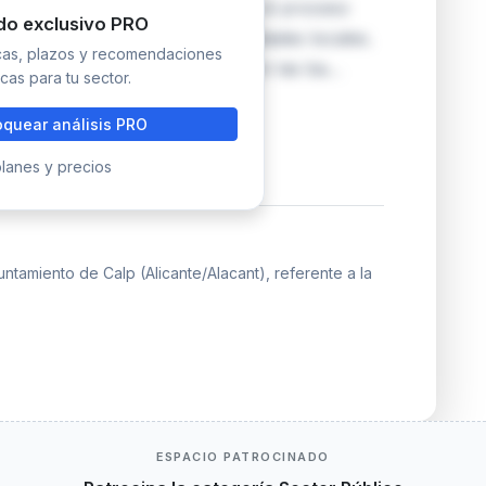
 local. La resolución establece el proceso
do exclusivo PRO
función pública aplicable a entidades locales.
icas, plazos y recomendaciones
quisitos específicos recogidos en las ba…
cas para tu sector.
quear análisis PRO
lanes y precios
tamiento de Calp (Alicante/Alacant), referente a la
ESPACIO PATROCINADO