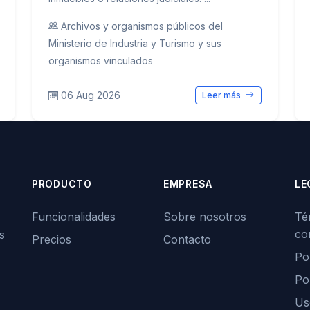
Archivos y organismos públicos del
Ministerio de Industria y Turismo y sus
organismos vinculados
06 Aug 2026
Leer más
PRODUCTO
EMPRESA
LE
Funcionalidades
Sobre nosotros
Té
co
s
Precios
Contacto
Pol
Po
Us