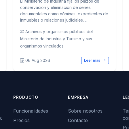
El Ministerio de Industria fija los plazos de
conservación y eliminación de series
documentales como nóminas, expedientes de
inmuebles o relaciones judiciales. ...
Archivos y organismos públicos del
Ministerio de Industria y Turismo y sus
organismos vinculados
06 Aug 2026
Leer más
PRODUCTO
EMPRESA
LE
Funcionalidades
Sobre nosotros
Té
co
s
Precios
Contacto
Pol