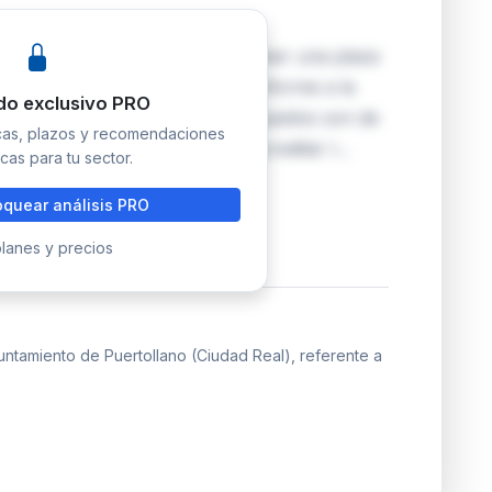
 un proceso selectivo para proveer una plaza
catoria se publica en el BOE conforme a la
do exclusivo PRO
 que implica que las bases y requisitos son de
icas, plazos y recomendaciones
antes. Los candidatos deberán acreditar l…
cas para tu sector.
quear análisis PRO
lanes y precios
ntamiento de Puertollano (Ciudad Real), referente a