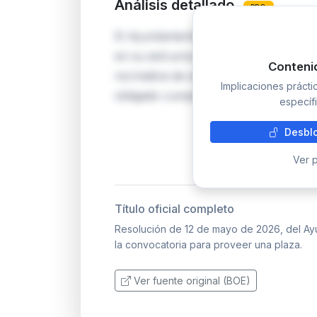
Análisis detallado
PRO
El Ayuntamiento de Puertollano abre
en su estructura municipal. La convo
Conteni
normativa de empleo público local, lo
Implicaciones práct
obligado cumplimiento para los aspir
específi
Desblo
Ver p
Título oficial completo
Resolución de 12 de mayo de 2026, del Ayu
la convocatoria para proveer una plaza.
Ver fuente original (BOE)