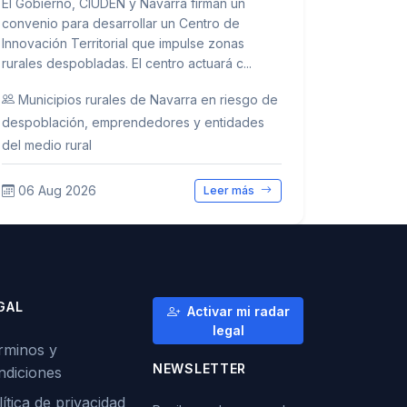
El Gobierno, CIUDEN y Navarra firman un
convenio para desarrollar un Centro de
Innovación Territorial que impulse zonas
rurales despobladas. El centro actuará c...
Municipios rurales de Navarra en riesgo de
despoblación, emprendedores y entidades
del medio rural
06 Aug 2026
Leer más
GAL
Activar mi radar
legal
rminos y
NEWSLETTER
ndiciones
ítica de privacidad