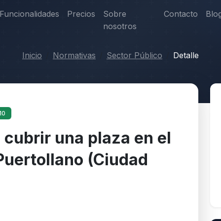
Funcionalidades
Precios
Sobre
Contacto
Blo
nosotros
Inicio
Normativas
Sector Público
Detalle
10
cubrir una plaza en el
uertollano (Ciudad