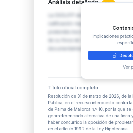
Análisis detallado
PRO
La DGSJFP desestima el recurso de Ta
calificación negativa del registrador
Conteni
pretendía inscribir una representació
Implicaciones práct
de su finca de 1.250 a 1.407 m², pero 
específi
documentalmente…
Desblo
Ver p
Título oficial completo
Resolución de 31 de marzo de 2026, de la 
Pública, en el recurso interpuesto contra la
de Palma de Mallorca n.º 10, por la que se 
georreferenciada alternativa de una finca y
haber concurrido la oposición de propietar
en el artículo 199.2 de la Ley Hipotecaria.