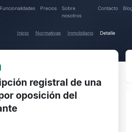
Funcionalidades
Precios
Sobre
Contacto
Blo
nosotros
Inicio
Normativas
Inmobiliario
Detalle
pción registral de una
por oposición del
ante