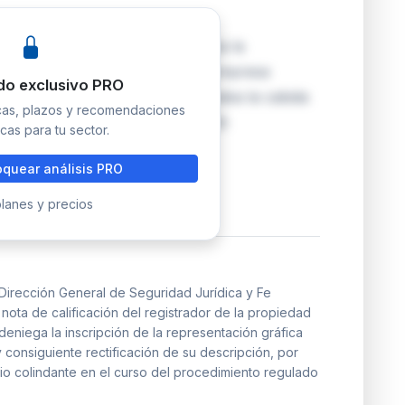
lismán Mallorca S.L. y confirma la
 de Palma de Mallorca n.º 10. La empresa
do exclusivo PRO
n gráfica alternativa que aumentaba la cabida
icas, plazos y recomendaciones
el propietario colindante acreditó
cas para tu sector.
quear análisis PRO
lanes y precios
Dirección General de Seguridad Jurídica y Fe
 nota de calificación del registrador de la propiedad
deniega la inscripción de la representación gráfica
 consiguiente rectificación de su descripción, por
io colindante en el curso del procedimiento regulado