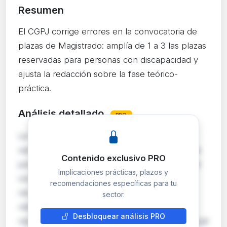
Resumen
El CGPJ corrige errores en la convocatoria de
plazas de Magistrado: amplía de 1 a 3 las plazas
reservadas para personas con discapacidad y
ajusta la redacción sobre la fase teórico-
práctica.
Análisis detallado
PRO
La Comisión Permanente del CGPJ rectifica
varios errores materiales en la convocatoria de
Contenido exclusivo PRO
junio de 2026 para acceso a la Carrera Judicial
Implicaciones prácticas, plazos y
como Magistrado por el turno de juristas de
recomendaciones específicas para tu
reconocida competencia. El cambio más
sector.
relevante es la ampliación de 1 a 3 plazas
Desbloquear análisis PRO
reservadas para personas con discapacidad igual