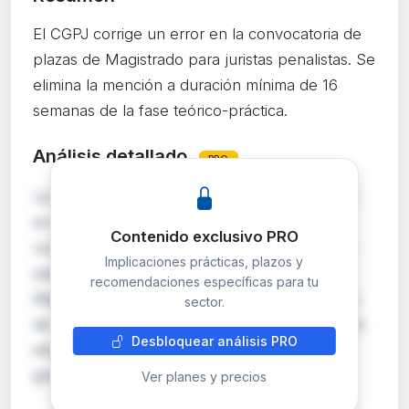
El CGPJ corrige un error en la convocatoria de
plazas de Magistrado para juristas penalistas. Se
elimina la mención a duración mínima de 16
semanas de la fase teórico-práctica.
Análisis detallado
PRO
La Comisión Permanente del CGPJ rectifica un
error material en la base séptima de la
Contenido exclusivo PRO
convocatoria publicada el 15 de junio de 2026
Implicaciones prácticas, plazos y
para acceso a la Carrera Judicial como
recomendaciones específicas para tu
Magistrado entre juristas con más de diez años
sector.
de experiencia en el orden penal. La corrección
Desbloquear análisis PRO
elimina la referencia a una duración mínima
global de 1…
Ver planes y precios