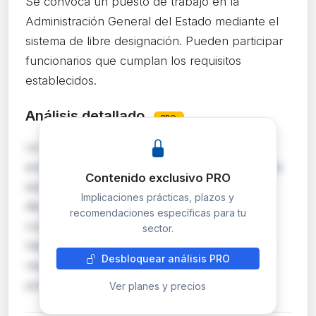
Se convoca un puesto de trabajo en la
Administración General del Estado mediante el
sistema de libre designación. Pueden participar
funcionarios que cumplan los requisitos
establecidos.
Análisis detallado
PRO
La Subsecretaría convoca la provisión de un
puesto de trabajo por libre designación, sistema
Contenido exclusivo PRO
que permite a la Administración seleccionar
Implicaciones prácticas, plazos y
discrecionalmente entre funcionarios que
recomendaciones específicas para tu
cumplan los requisitos. Este procedimiento es
sector.
habitual para puestos de confianza o especial
Desbloquear análisis PRO
responsabilidad. Los interesados deben
presentar s…
Ver planes y precios