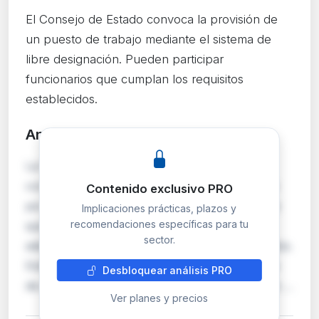
El Consejo de Estado convoca la provisión de
un puesto de trabajo mediante el sistema de
libre designación. Pueden participar
funcionarios que cumplan los requisitos
establecidos.
Análisis detallado
PRO
La Presidencia del Consejo de Estado abre
convocatoria para cubrir un puesto de trabajo
Contenido exclusivo PRO
por el sistema de libre designación, mecanismo
Implicaciones prácticas, plazos y
recomendaciones específicas para tu
que permite seleccionar al candidato más
sector.
adecuado sin seguir un orden estricto de méritos.
Este sistema se aplica habitualmente a puestos
Desbloquear análisis PRO
de especial responsabilidad o confianza dentro …
Ver planes y precios