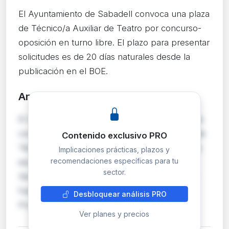
El Ayuntamiento de Sabadell convoca una plaza
de Técnico/a Auxiliar de Teatro por concurso-
oposición en turno libre. El plazo para presentar
solicitudes es de 20 días naturales desde la
publicación en el BOE.
Análisis detallado
PRO
El Ayuntamiento de Sabadell convoca mediante
concurso-oposición en turno libre una plaza de
Contenido exclusivo PRO
Técnico/a Auxiliar de Teatro, encuadrada en la
Implicaciones prácticas, plazos y
recomendaciones específicas para tu
escala de Administración Especial, subescala
sector.
Servicios Especiales, clase Auxiliar. Las bases
fueron publicadas en el Boletín Oficial de la
Desbloquear análisis PRO
Provincia de Barcelona el 17 de junio de 2…
Ver planes y precios