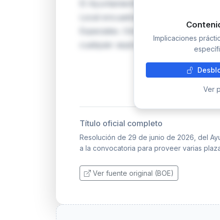
El Ayuntamiento de Manises convoca u
Local encuadradas en la escala de Ad
Conteni
Especiales. Cinco plazas se cubren me
Implicaciones práct
cualquier aspirante que cumpla los re
específi
Desblo
Ver p
Título oficial completo
Resolución de 29 de junio de 2026, del Ay
a la convocatoria para proveer varias plaza
Ver fuente original (BOE)