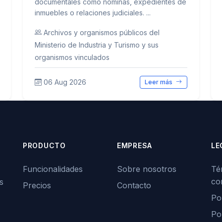
documentales como nóminas, expedientes de
inmuebles o relaciones judiciales. ...
Archivos y organismos públicos del
Ministerio de Industria y Turismo y sus
organismos vinculados
06 Aug 2026
Leer más
PRODUCTO
EMPRESA
LE
Funcionalidades
Sobre nosotros
Té
co
s
Precios
Contacto
Pol
Po