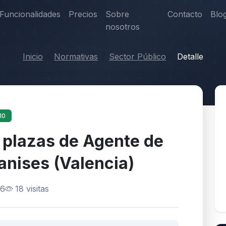
Funcionalidades
Precios
Sobre
Contacto
Blo
nosotros
Inicio
Normativas
Sector Público
Detalle
10
 plazas de Agente de
anises (Valencia)
26
18 visitas