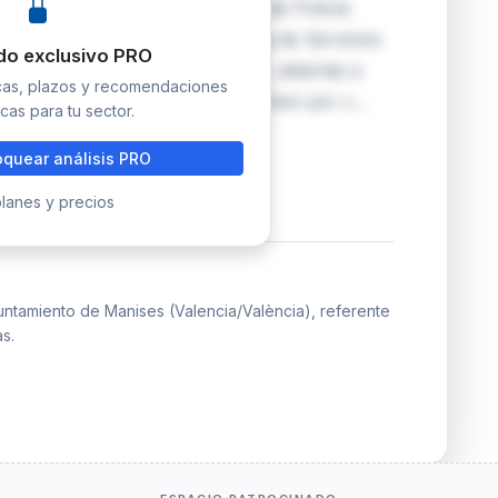
n total de 8 plazas de Agente de Policía
ministración Especial, subescala de Servicios
do exclusivo PRO
diante oposición en turno libre, abiertas a
icas, plazos y recomendaciones
quisitos. Las otras tres se resuelven por c…
cas para tu sector.
quear análisis PRO
lanes y precios
untamiento de Manises (Valencia/València), referente
s.