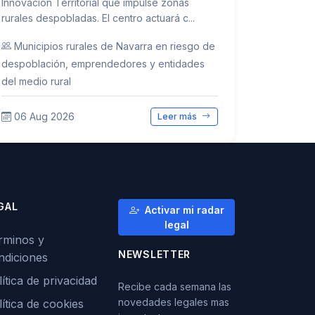
Innovación Territorial que impulse zonas
rurales despobladas. El centro actuará c...
Municipios rurales de Navarra en riesgo de
despoblación, emprendedores y entidades
del medio rural
06 Aug 2026
Leer más
GAL
Activar mi radar
legal
rminos y
NEWSLETTER
ndiciones
ítica de privacidad
Recibe cada semana las
novedades legales mas
lítica de cookies