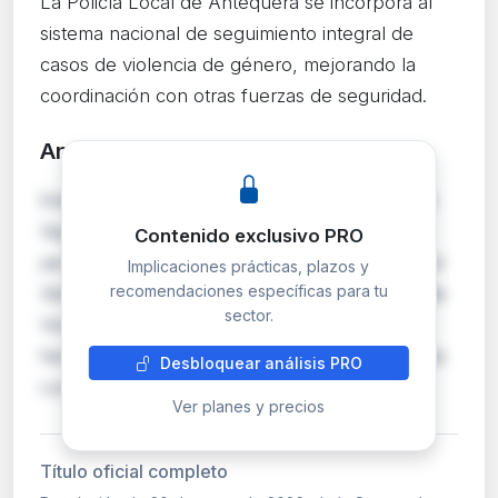
La Policía Local de Antequera se incorpora al
sistema nacional de seguimiento integral de
casos de violencia de género, mejorando la
coordinación con otras fuerzas de seguridad.
Análisis detallado
PRO
Este convenio entre la Secretaría de Estado de
Seguridad y el Ayuntamiento de Antequera
Contenido exclusivo PRO
permite a la Policía Local acceder y alimentar el
Implicaciones prácticas, plazos y
recomendaciones específicas para tu
Sistema de Seguimiento Integral de los casos de
sector.
Violencia de Género (VioGén). La integración
facilita la coordinación operativa entre la Policía
Desbloquear análisis PRO
Local y los Cuerpos y Fuerzas de Segu…
Ver planes y precios
Título oficial completo