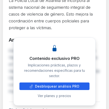
La Policía Local de Abanilla se incorpora al
sistema nacional de seguimiento integral de
casos de violencia de género. Esto mejora la
coordinación entre cuerpos policiales para
proteger a las víctimas.
Análisis detallado
PRO
Este convenio entre la Secretaría de Estado de
Seguridad y el Ayuntamiento de Abanilla integra
Contenido exclusivo PRO
al Cuerpo de Policía Local en el Sistema de
Implicaciones prácticas, plazos y
recomendaciones específicas para tu
Seguimiento Integral de los casos de Violencia de
sector.
Género (VioGén). La incorporación permite
compartir información en tiempo real entre la
Desbloquear análisis PRO
Policía Local y las Fuerzas y Cuerpos de Se…
Ver planes y precios