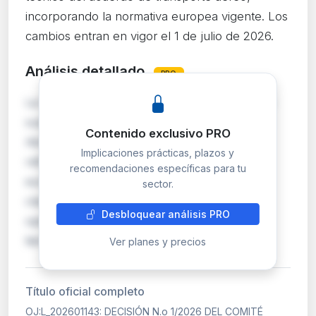
incorporando la normativa europea vigente. Los
cambios entran en vigor el 1 de julio de 2026.
Análisis detallado
PRO
La Decisión 1/2026 del Comité Mixto UE-Suiza
sustituye el anexo del Acuerdo de Transporte
Contenido exclusivo PRO
Aéreo entre la UE y Suiza, actualizando las
Implicaciones prácticas, plazos y
referencias normativas al marco regulatorio
recomendaciones específicas para tu
europeo vigente. Se incorporan reglamentos
sector.
clave como el Reglamento 1008/2008 sobre
Desbloquear análisis PRO
operación de servicios aéreos, directivas de
tiempo de tra…
Ver planes y precios
Título oficial completo
OJ:L_202601143: DECISIÓN N.o 1/2026 DEL COMITÉ