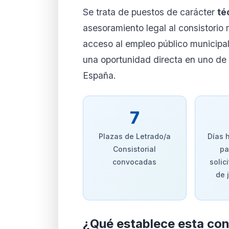
Ver planes
Cre
Se trata de puestos de carácter
té
Desde 9,99 €/mes · Cance
asesoramiento legal al consistorio 
acceso al empleo público municipa
una oportunidad directa en uno de
España.
7
Plazas de Letrado/a
Días 
Consistorial
pa
convocadas
solic
de 
¿Qué establece esta co