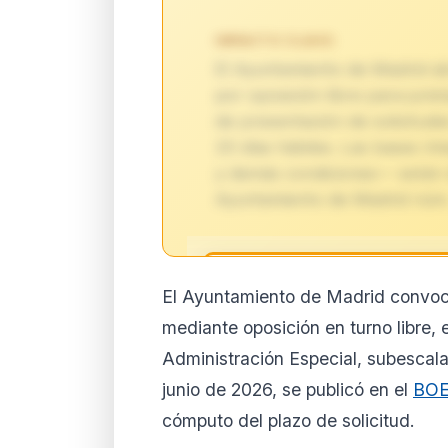
IMPACTO CLAVE:
El Ayuntamiento de Madrid ab
por oposición libre para juris
de presentación de solicitude
20 días hábiles. Las bases ínt
y demás condiciones— están di
Ayuntamiento de Madrid núm.
🔒
El Ayuntamiento de Madrid convo
Análisis de impacto 
mediante oposición en turno libre,
suscript
Administración Especial, subescala
El análisis detallado del impac
junio de 2026, se publicó en el
BOE 
disponible con los planes PRO
contenido completo y recibe a
cómputo del plazo de solicitud.