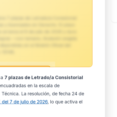
re 7 plazas de Letrado/a Consistorial
tas y licenciados en Derecho. El plazo
s arranca el 8 de julio de 2026 y dura
egras —con temario, titulación exigida
sponibles en el Boletín Oficial del
 10148.
ca
7 plazas de Letrado/a Consistorial
reservado para
 encuadradas en la escala de
ores
 Técnica. La resolución, de fecha 24 de
to de esta normativa está
del 7 de julio de 2026
, lo que activa el
 y Business. Accede al
lertas personalizadas.