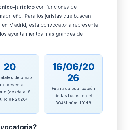
ar mi cuenta
cnico-jurídico
con funciones de
la cuando quieras
madrileño. Para los juristas que buscan
l en Madrid, esta convocatoria representa
 los ayuntamientos más grandes de
20
16/06/20
26
hábiles de plazo
ra presentar
Fecha de publicación
itud (desde el 8
de las bases en el
julio de 2026)
BOAM núm. 10148
nvocatoria?