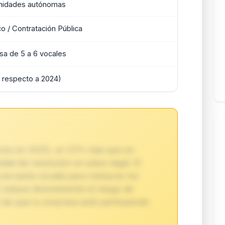
nidades autónomas
co / Contratación Pública
a de 5 a 6 vocales
 respecto a 2024)
rsos en 2025, un 22% más que en
ad de resolución en plazo legal. El
na sexta vocalía para restaurar los
e reduce directamente el riesgo de
en las que tu empresa esté participando