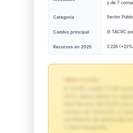
y de 7 comu
Sector Públi
Categoría
El TACRC pas
Cambio principal
2.226 (+22%
Recursos en 2025
IMPACTO CLAVE:
El TACRC recibió 2.226 recu
2024, desbordando su capacid
Real Decreto 561/2026 crea u
tiempos de resolución, lo qu
paralización de licitaciones 
o haya impugnado.