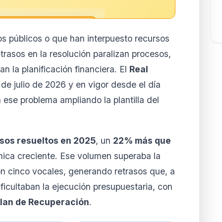
os públicos o que han interpuesto recursos
reservado para
trasos en la resolución paralizan procesos,
ores
 la planificación financiera. El
Real
to de esta normativa está
 de julio de 2026 y en vigor desde el día
 y Business. Accede al
lertas personalizadas.
 ese problema ampliando la plantilla del
ar mi cuenta
la cuando quieras
sos resueltos en 2025
, un
22% más que
nica creciente. Ese volumen superaba la
on cinco vocales, generando retrasos que, a
ificultaban la ejecución presupuestaria, con
lan de Recuperación
.