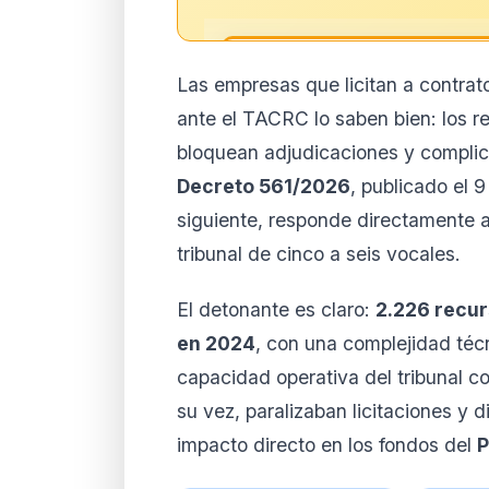
🔒
Las empresas que licitan a contrat
Análisis de impacto 
ante el TACRC lo saben bien: los re
suscript
bloquean adjudicaciones y complican
El análisis detallado del impac
Decreto 561/2026
, publicado el 9
disponible con los planes PRO
contenido completo y recibe a
siguiente, responde directamente a
tribunal de cinco a seis vocales.
Ver planes
Cre
Desde 9,99 €/mes · Cance
El detonante es claro:
2.226 recur
en 2024
, con una complejidad téc
capacidad operativa del tribunal c
su vez, paralizaban licitaciones y d
impacto directo en los fondos del
P