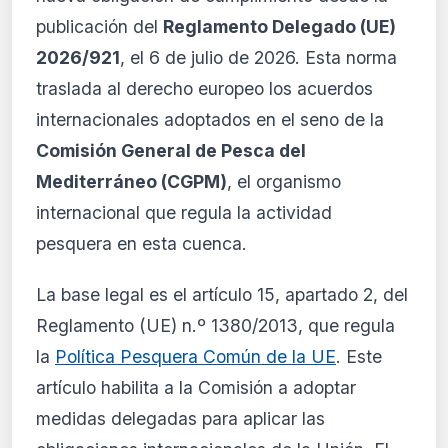
El análisis detallado del impacto de esta
publicación del
Reglamento Delegado (UE)
normativa está disponible con los planes
PRO y Business. Accede al contenido
2026/921
, el 6 de julio de 2026. Esta norma
completo y recibe alertas personalizadas.
traslada al derecho europeo los acuerdos
Ver planes
internacionales adoptados en el seno de la
Crear mi cuenta
Comisión General de Pesca del
Mediterráneo (CGPM)
, el organismo
Desde 9,99 €/mes · Cancela cuando quieras
internacional que regula la actividad
pesquera en esta cuenca.
La base legal es el artículo 15, apartado 2, del
Reglamento (UE) n.º 1380/2013, que regula
la
Política Pesquera Común de la UE
. Este
artículo habilita a la Comisión a adoptar
medidas delegadas para aplicar las