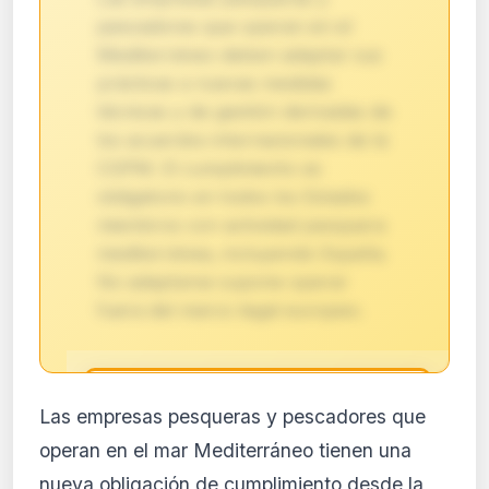
pescadores que operan en el
Mediterráneo deben adaptar sus
prácticas a nuevas medidas
técnicas y de gestión derivadas de
los acuerdos internacionales de la
CGPM. El cumplimiento es
obligatorio en todos los Estados
miembros con actividad pesquera
mediterránea, incluyendo España.
No adaptarse supone operar
fuera del marco legal europeo.
🔒
Las empresas pesqueras y pescadores que
Análisis de impacto reservado
operan en el mar Mediterráneo tienen una
para suscriptores
nueva obligación de cumplimiento desde la