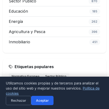
Sector Público
870
Educación
185
Energía
262
Agricultura y Pesca
396
Inmobiliario
451
Etiquetas populares
Normativa Europea
Sector Público
Utilizamos cookies propias y de terceros para analizar el
Cumplimiento Normativo
Registro de la Propiedad
uso del sitio web y mejorar nuestros servicios.
Política de
Inmobiliario
Empleo Público
comercio exterior
cookies
×
Activar alertas
DGSJFP
Oposiciones 2026
Agricultura y Pesca
Rechazar
Aceptar
Diario Oficial UE
Sanidad animal
Energía