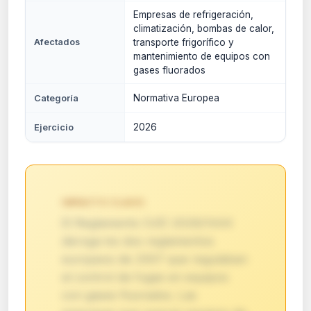
Empresas de refrigeración,
climatización, bombas de calor,
Afectados
transporte frigorífico y
mantenimiento de equipos con
gases fluorados
Normativa Europea
Categoría
2026
Ejercicio
IMPACTO CLAVE:
El Reglamento (UE) 2026/1444
deroga los dos reglamentos
europeos de 2007 que regulaban
el control de fugas en equipos
con gases fluorados. Las