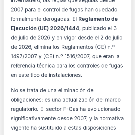
invernadero, las reglas que seguías desde
El análisis detallado del impacto de esta
2007 para el control de fugas han quedado
normativa está disponible con los planes
PRO y Business. Accede al contenido
formalmente derogadas. El
Reglamento de
completo y recibe alertas personalizadas.
Ejecución (UE) 2026/1444
, publicado el 3
Ver planes
de julio de 2026 y en vigor desde el 2 de julio
Crear mi cuenta
de 2026, elimina los Reglamentos (CE) n.º
1497/2007 y (CE) n.º 1516/2007, que eran la
Desde 9,99 €/mes · Cancela cuando quieras
referencia técnica para los controles de fugas
en este tipo de instalaciones.
No se trata de una eliminación de
obligaciones: es una actualización del marco
regulatorio. El sector F-Gas ha evolucionado
significativamente desde 2007, y la normativa
vigente ha sustituido a estas disposiciones