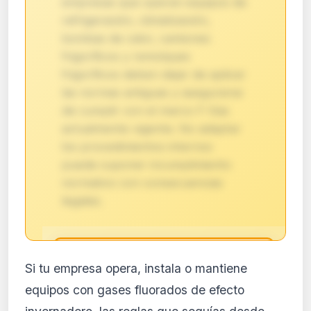
empresas que operan equipos de
refrigeración, climatización,
bombas de calor, camiones
frigoríficos y remolques
frigoríficos deben dejar de aplicar
las normas antiguas y asegurarse
de cumplir con el marco F-Gas
actualmente vigente. No adaptar
los procedimientos internos
puede suponer incumplimiento
normativo con consecuencias
legales.
🔒
Si tu empresa opera, instala o mantiene
Análisis de impacto reservado
equipos con gases fluorados de efecto
para suscriptores