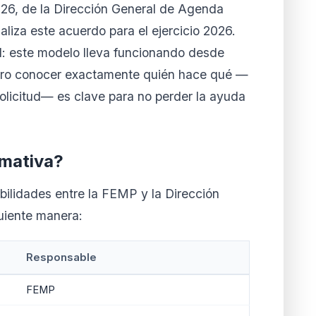
026, de la Dirección General de Agenda
la cuando quieras
liza este acuerdo para el ejercicio 2026.
l: este modelo lleva funcionando desde
ero conocer exactamente quién hace qué —
olicitud— es clave para no perder la ayuda
rmativa?
abilidades entre la FEMP y la Dirección
uiente manera:
Responsable
FEMP