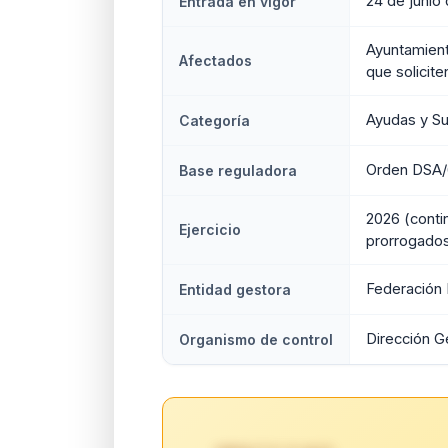
24 de junio
Entrada en vigor
Ayuntamient
Afectados
que solicit
Ayudas y S
Categoría
Orden DSA/
Base reguladora
2026 (conti
Ejercicio
prorrogado
Federación 
Entidad gestora
Dirección 
Organismo de control