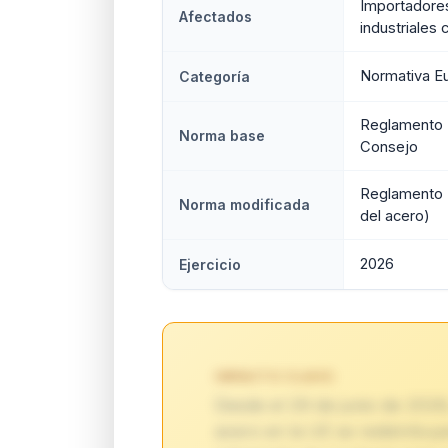
Importadores
Afectados
industriales
Normativa E
Categoría
Reglamento 
Norma base
Consejo
Reglamento 
Norma modificada
del acero)
2026
Ejercicio
IMPACTO CLAVE:
Desde el 29 de junio de 2026,
acero en la UE se redistribu