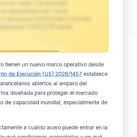
nuevas reglas. Las empresas
sus operaciones a las cuotas
a del acceso preferencial al mercado
(Reglamento 2020/2170) queda
ro tienen un nuevo marco operativo desde
reservado para
to de Ejecución (UE) 2026/1457
establece
ores
arancelarios abiertos al amparo del
to de esta normativa está
rma diseñada para proteger el mercado
 y Business. Accede al
lertas personalizadas.
eso de capacidad mundial, especialmente de
ar mi cuenta
la cuando quieras
ctamente a cuánto acero puede entrar en la
jo qué condiciones arancelarias y en qué