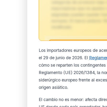
categorías de producto bajo 
importadoras que no ajusten 
asignadas pueden quedar fuer
europeo. El marco anterior 
modificado.
🔒
Los importadores europeos de ace
Análisis de impacto 
el 29 de junio de 2026. El
Reglamen
suscript
cómo se reparten los contingentes 
El análisis detallado del impac
Reglamento (UE) 2026/1384, la no
disponible con los planes PRO
contenido completo y recibe a
siderúrgico europeo frente al exc
origen asiático.
Ver planes
Cre
Desde 9,99 €/mes · Cance
El cambio no es menor: afecta dire
UE desde cada país exportador, ba