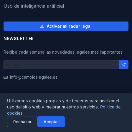
Uso de inteligencia artificial
Activar mi radar legal
NEWSLETTER
Recibe cada semana las novedades legales mas importantes.
info@cambioslegales.es
Utilizamos cookies propias y de terceros para analizar el
© 2026 CambiosLegales. Todos los derechos
uso del sitio web y mejorar nuestros servicios.
Política de
reservados.
cookies
×
Activar alertas
Rechazar
Aceptar
|
|
ES
EN
CA