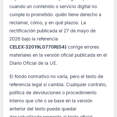
Ver planes
cuando un contenido o servicio digital no
Crear mi cuenta
cumple lo prometido: quién tiene derecho a
reclamar, cómo, y en qué plazos. La
Desde 9,99 €/mes · Cancela cuando quieras
rectificación publicada el 27 de mayo de
2026 bajo la referencia
CELEX:32019L0770R(04)
corrige errores
materiales en la versión oficial publicada en el
Diario Oficial de la UE.
El fondo normativo no varía, pero el texto de
referencia legal sí cambia. Cualquier contrato,
política de devoluciones o procedimiento
interno que cite o se base en la versión
anterior del texto puede quedar
desactualizado respecto al texto oficial