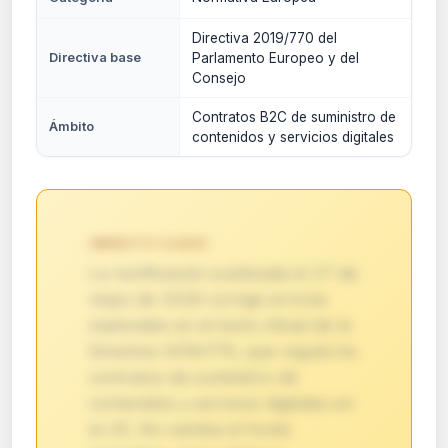
Directiva 2019/770 del
Directiva base
Parlamento Europeo y del
Consejo
Contratos B2C de suministro de
Ámbito
contenidos y servicios digitales
IMPACTO CLAVE:
La rectificación publicada el 27 de
mayo de 2026 corrige errores
materiales en el texto oficial de la
Directiva 2019/770, que regula los
contratos de suministro de
contenidos y servicios digitales en
la UE. No cambia el fondo