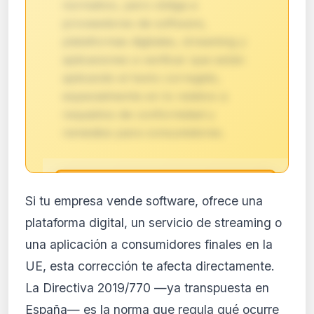
normativo, pero obliga a
proveedores de software,
plataformas digitales, streaming y
aplicaciones a verificar que están
aplicando el texto corregido,
especialmente en lo relativo a
requisitos de conformidad y
remedios para consumidores.
🔒
Si tu empresa vende software, ofrece una
Análisis de impacto reservado
plataforma digital, un servicio de streaming o
para suscriptores
una aplicación a consumidores finales en la
El análisis detallado del impacto de esta
UE, esta corrección te afecta directamente.
normativa está disponible con los planes
PRO y Business. Accede al contenido
La Directiva 2019/770 —ya transpuesta en
completo y recibe alertas personalizadas.
España— es la norma que regula qué ocurre