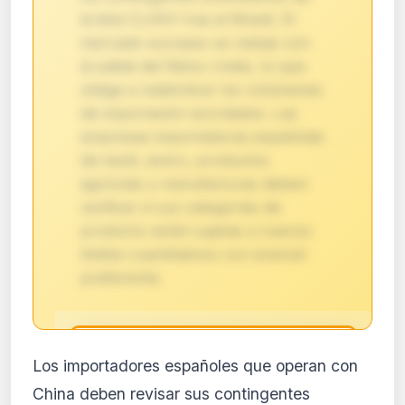
la lista CLXXV tras el Brexit. El
mercado europeo se redujo con
la salida del Reino Unido, lo que
obliga a redistribuir los volúmenes
de importación acordados. Las
empresas importadoras españolas
de textil, acero, productos
agrícolas y manufacturas deben
verificar si sus categorías de
producto están sujetas a nuevos
límites cuantitativos con arancel
preferente.
🔒
Los importadores españoles que operan con
Análisis de impacto reservado
China deben revisar sus contingentes
para suscriptores