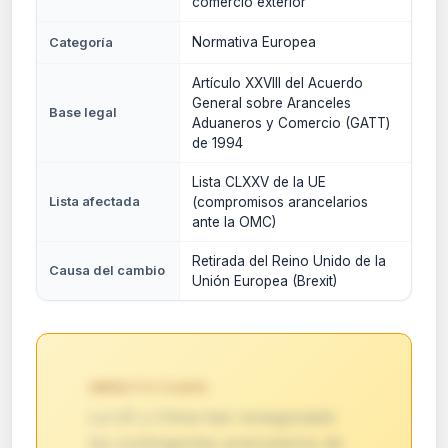
comercio exterior
Normativa Europea
Categoría
Artículo XXVIII del Acuerdo
General sobre Aranceles
Base legal
Aduaneros y Comercio (GATT)
de 1994
Lista CLXXV de la UE
Lista afectada
(compromisos arancelarios
ante la OMC)
Retirada del Reino Unido de la
Causa del cambio
Unión Europea (Brexit)
IMPACTO CLAVE:
La UE y China han renegociado
los contingentes arancelarios de