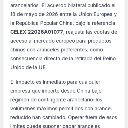
arancelarios. El acuerdo bilateral publicado el
El análisis detallado del impacto de esta
18 de mayo de 2026 entre la Unión Europea y
normativa está disponible con los planes
PRO y Business. Accede al contenido
la República Popular China, bajo la referencia
completo y recibe alertas personalizadas.
CELEX:22026A01077
, reajusta las cuotas de
Ver planes
acceso al mercado europeo para productos
Crear mi cuenta
chinos con aranceles preferentes, como
consecuencia directa de la retirada del Reino
Desde 9,99 €/mes · Cancela cuando quieras
Unido de la UE.
El impacto es inmediato para cualquier
empresa que importe desde China bajo
régimen de contingente arancelario: los
volúmenes máximos permitidos con arancel
reducido han cambiado. Operar fuera de esos
límites puede suponer pagar aranceles