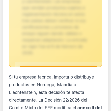
y Liechtenstein. Las empresas
que vendan productos sujetos a
reglamentación técnica en estos
tres países deben verificar si sus
certificaciones y procesos de
ensayo siguen siendo válidos o
requieren adaptación. La entrada
en vigor fue el 6 de febrero de
2026.
🔒
Si tu empresa fabrica, importa o distribuye
Análisis de impacto reservado
productos en Noruega, Islandia o
para suscriptores
Liechtenstein, esta decisión te afecta
El análisis detallado del impacto de esta
directamente. La Decisión 22/2026 del
normativa está disponible con los planes
PRO y Business. Accede al contenido
Comité Mixto del EEE modifica el
anexo II del
completo y recibe alertas personalizadas.