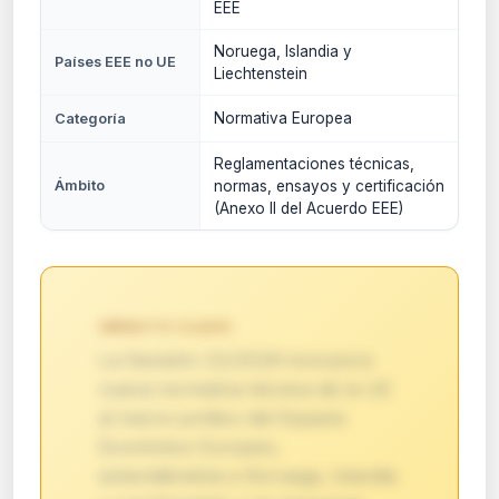
EEE
Noruega, Islandia y
Países EEE no UE
Liechtenstein
Normativa Europea
Categoría
Reglamentaciones técnicas,
Ámbito
normas, ensayos y certificación
(Anexo II del Acuerdo EEE)
IMPACTO CLAVE:
La Decisión 22/2026 incorpora
nueva normativa técnica de la UE
al marco jurídico del Espacio
Económico Europeo,
extendiéndola a Noruega, Islandia