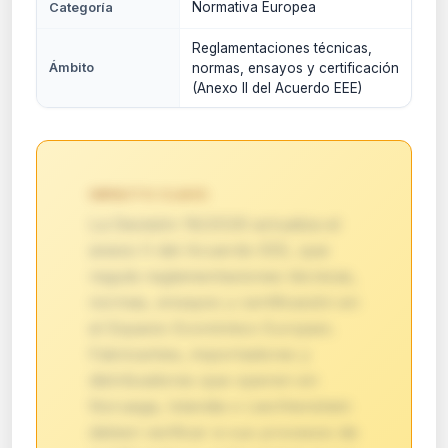
Normativa Europea
Categoría
Reglamentaciones técnicas,
Ámbito
normas, ensayos y certificación
(Anexo II del Acuerdo EEE)
IMPACTO CLAVE:
La Decisión 19/2026 actualiza el
anexo II del Acuerdo EEE, que
regula reglamentaciones técnicas,
normas, ensayos y certificación en
el Espacio Económico Europeo.
Fabricantes, importadores y
distribuidores que operen en
Noruega, Islandia o Liechtenstein
deben verificar si sus procesos de