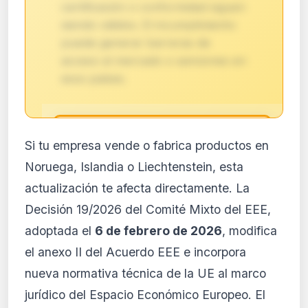
certificación o conformidad siguen
siendo válidos. El incumplimiento
puede generar barreras de
acceso al mercado o sanciones en
esos países.
🔒
Si tu empresa vende o fabrica productos en
Análisis de impacto reservado
Noruega, Islandia o Liechtenstein, esta
para suscriptores
actualización te afecta directamente. La
El análisis detallado del impacto de esta
Decisión 19/2026 del Comité Mixto del EEE,
normativa está disponible con los planes
PRO y Business. Accede al contenido
adoptada el
6 de febrero de 2026
, modifica
completo y recibe alertas personalizadas.
el anexo II del Acuerdo EEE e incorpora
Ver planes
nueva normativa técnica de la UE al marco
Crear mi cuenta
jurídico del Espacio Económico Europeo. El