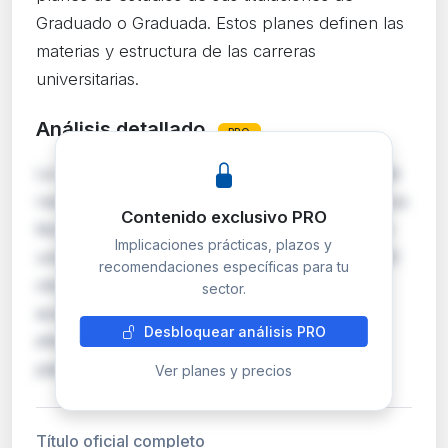
Graduado o Graduada. Estos planes definen las
materias y estructura de las carreras
universitarias.
Análisis detallado
PRO
La Universidad Pompeu Fabra publica mediante
resolución los planes de estudios oficiales de sus
Contenido exclusivo PRO
titulaciones de grado, conforme a la normativa
Implicaciones prácticas, plazos y
universitaria vigente. Esta publicación en el BOE
recomendaciones específicas para tu
otorga validez oficial a los programas
sector.
académicos y permite su reconocimiento a
Desbloquear análisis PRO
efectos de homologación y movilidad. Los
planes…
Ver planes y precios
Título oficial completo