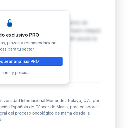
enio para celebrar el XV Encuentro de
 junio de 2026, bajo el título 'Visión integral
do exclusivo PRO
de la perspectiva del SNS'. FECMA asume la
icas, plazos y recomendaciones
estión de viajes y alojamiento de
cas para tu sector.
quear análisis PRO
lanes y precios
Universidad Internacional Menéndez Pelayo, O.A., por
eración Española de Cáncer de Mama, para colaborar
ntegral del proceso oncológico de mama desde la
».