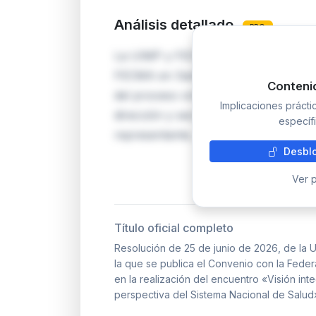
Análisis detallado
PRO
La UIMP y FECMA formalizan un conv
FECMA en Santander los días 25 y 26 de
Conteni
del proceso oncológico de mama des
Implicaciones práct
dirección y secretaría académica, la g
específi
representante…
Desblo
Ver p
Título oficial completo
Resolución de 25 de junio de 2026, de la 
la que se publica el Convenio con la Fed
en la realización del encuentro «Visión i
perspectiva del Sistema Nacional de Salud