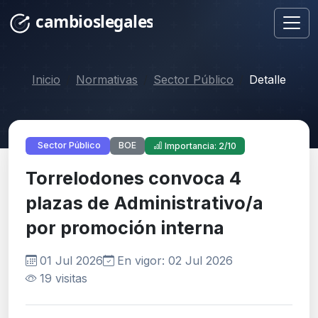
Inicio
Normativas
Sector Público
Detalle
BOE
Sector Público
Importancia: 2/10
Torrelodones convoca 4
plazas de Administrativo/a
por promoción interna
01 Jul 2026
En vigor: 02 Jul 2026
19 visitas