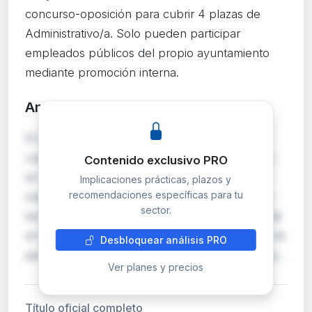
concurso-oposición para cubrir 4 plazas de
Administrativo/a. Solo pueden participar
empleados públicos del propio ayuntamiento
mediante promoción interna.
Análisis detallado
PRO
El Ayuntamiento de Torrelodones convoca
cuatro plazas de Administrativo/a encuadradas
Contenido exclusivo PRO
en la escala de Administración General,
Implicaciones prácticas, plazos y
recomendaciones específicas para tu
subescala y clase Auxiliar. El acceso se realiza
sector.
exclusivamente por promoción interna mediante
el sistema de concurso-oposición, lo que limita la
Desbloquear análisis PRO
participación a funcionarios ya integrados en la…
Ver planes y precios
Título oficial completo