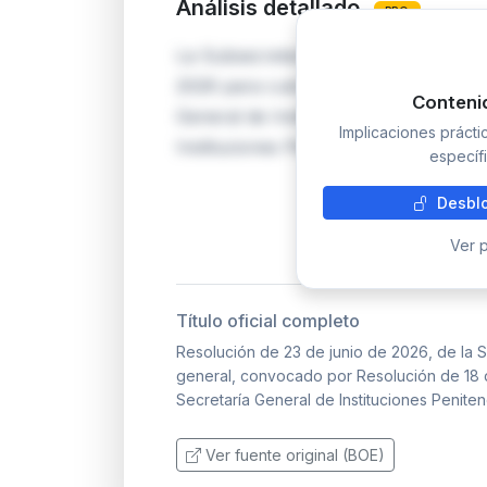
Análisis detallado
PRO
La Subsecretaría del Interior resue
2026 para cubrir puestos vacantes en 
Conteni
General de Instituciones Penitenciari
Implicaciones práct
Instituciones Penitenciarias. La valo
específi
Desblo
Ver p
Título oficial completo
Resolución de 23 de junio de 2026, de la S
general, convocado por Resolución de 18 d
Secretaría General de Instituciones Penitenc
Ver fuente original (BOE)