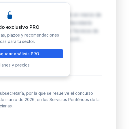
lve el concurso general convocado en marzo de
los Servicios Periféricos de la Secretaría
do exclusivo PRO
as, dirigido al Cuerpo Superior de Técnicos de
icas, plazos y recomendaciones
ración de méritos se ha realizado conf…
cas para tu sector.
quear análisis PRO
lanes y precios
ubsecretaría, por la que se resuelve el concurso
e marzo de 2026, en los Servicios Periféricos de la
iarias.