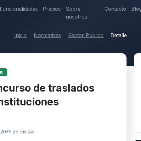
Funcionalidades
Precios
Sobre
Contacto
Blo
nosotros
Inicio
Normativas
Sector Público
Detalle
10
ncurso de traslados
nstituciones
026
26 visitas