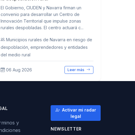
El Gobierno, CIUDEN y Navarra firman un
convenio para desarrollar un Centro de
Innovación Territorial que impulse zonas
rurales despobladas. El centro actuará c...
Municipios rurales de Navarra en riesgo de
despoblación, emprendedores y entidades
del medio rural
06 Aug 2026
Leer más
GAL
Activar mi radar
legal
rminos y
NEWSLETTER
ndiciones