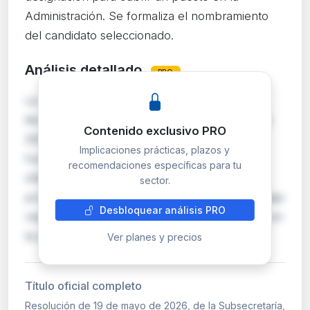
Administración. Se formaliza el nombramiento
del candidato seleccionado.
Análisis detallado
PRO
La Subsecretaría resuelve la convocatoria de
libre designación convocada el 18 de marzo de
Contenido exclusivo PRO
2026, procediendo al nombramiento del
Implicaciones prácticas, plazos y
funcionario seleccionado para el puesto
recomendaciones específicas para tu
ofertado. La libre designación es un
sector.
procedimiento de provisión de puestos de trabajo
Desbloquear análisis PRO
reservados a funcionarios de carrera, basado en
la apreciación di…
Ver planes y precios
Título oficial completo
Resolución de 19 de mayo de 2026, de la Subsecretaría,