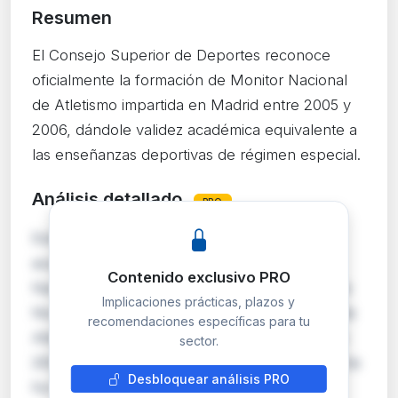
Resumen
El Consejo Superior de Deportes reconoce
oficialmente la formación de Monitor Nacional
de Atletismo impartida en Madrid entre 2005 y
2006, dándole validez académica equivalente a
las enseñanzas deportivas de régimen especial.
Análisis detallado
PRO
Esta resolución otorga reconocimiento
académico oficial a la formación de Monitor
Contenido exclusivo PRO
Nacional de Atletismo/Entrenador Territorial de
Implicaciones prácticas, plazos y
Nivel I impartida por la Federación Madrileña de
recomendaciones específicas para tu
Atletismo entre noviembre de 2005 y enero de
sector.
2006. El reconocimiento permite equiparar dicha
Desbloquear análisis PRO
formación con las enseñanzas deportivas de