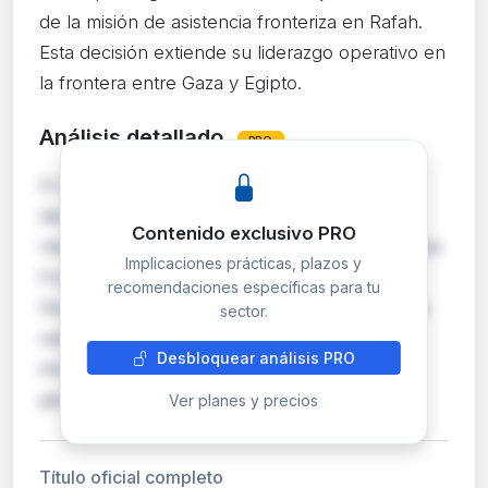
de la misión de asistencia fronteriza en Rafah.
Esta decisión extiende su liderazgo operativo en
la frontera entre Gaza y Egipto.
Análisis detallado
PRO
El Comité Político y de Seguridad de la UE ha
decidido prorrogar el mandato de la jefa de
Contenido exclusivo PRO
misión de EU BAM Rafah, la misión de asistencia
Implicaciones prácticas, plazos y
fronteriza europea en el paso de Rafah entre
recomendaciones específicas para tu
Gaza y Egipto. Esta misión, aunque suspendida
sector.
operativamente desde 2007, mantiene su
Desbloquear análisis PRO
estructura institucional activa. La prórroga
garanti…
Ver planes y precios
Título oficial completo