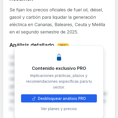
Se fijan los precios oficiales de fuel oil, diésel,
gasoil y carbón para liquidar la generación
eléctrica en Canarias, Baleares, Ceuta y Melilla
en el segundo semestre de 2025.
Análisis detallado
PRO
La Dirección General de Política Energética y
Minas establece los precios de referencia de
Contenido exclusivo PRO
combustibles en puerto para el segundo
Implicaciones prácticas, plazos y
semestre de 2025, aplicables a los grupos
recomendaciones específicas para tu
generadores de los territorios no peninsulares
sector.
españoles. Estos precios son clave para calcular
Desbloquear análisis PRO
las liquidaciones del régimen retributivo especial
q…
Ver planes y precios