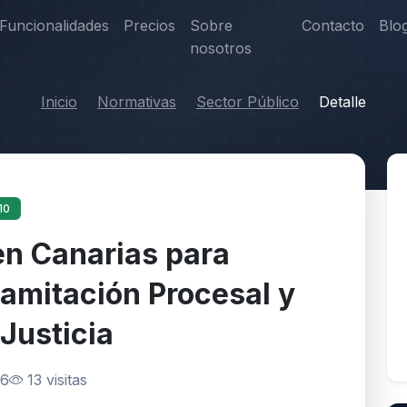
Funcionalidades
Precios
Sobre
Contacto
Blo
nosotros
Inicio
Normativas
Sector Público
Detalle
10
en Canarias para
ramitación Procesal y
Justicia
26
13 visitas