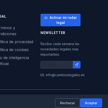
GAL
Activar mi radar
legal
rminos y
NEWSLETTER
ndiciones
ítica de privacidad
Recibe cada semana las
novedades legales mas
lítica de cookies
importantes.
o de inteligencia
ificial
info@cambioslegales.es
|
|
ES
EN
CA
Rechazar
Aceptar