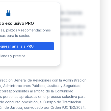
n la Administración de Justicia de Canarias
les para quienes superaron el proceso
do exclusivo PRO
erpo de Tramitación Procesal y Administrativa
icas, plazos y recomendaciones
as solicitudes deben presentarse en los 10
cas para tu sector.
quear análisis PRO
lanes y precios
irección General de Relaciones con la Administración
a, Administraciones Públicas, Justicia y Seguridad,
s correspondientes al ámbito de la Comunidad
as personas aprobadas en el proceso selectivo para
 de concurso oposición, al Cuerpo de Tramitación
ción de Justicia, convocado por Orden PJC/150/2024,