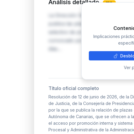
Análisis detallado
PRO
La Dirección General de Relaciones co
publica las plazas desiertas disponib
Conteni
selectivo de promoción interna al Cu
Implicaciones práct
convocado por Orden PJC/150/2024. L
específi
días…
Desblo
Ver p
Título oficial completo
Resolución de 12 de junio de 2026, de la D
de Justicia, de la Consejería de Presidenci
por la que se publica la relación de plaza
Autónoma de Canarias, que se ofrecen a l
el acceso por promoción interna y sistema
Procesal y Administrativa de la Administra