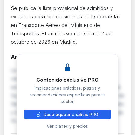
Se publica la lista provisional de admitidos y
excluidos para las oposiciones de Especialistas
en Transporte Aéreo del Ministerio de
Transportes. El primer examen será el 2 de
octubre de 2026 en Madrid.
Análisis detallado
PRO
La Subsecretaría de Transportes publica la
relación provisional de aspirantes admitidos y
Contenido exclusivo PRO
excluidos para el proceso selectivo de la Escala
Implicaciones prácticas, plazos y
recomendaciones específicas para tu
Superior de Especialistas en las especialidades de
sector.
Seguridad en el Transporte Aéreo y Operaciones
y Navegación Aéreas. Los excluidos disponen de
Desbloquear análisis PRO
10 días hábiles desde el 8 de julio …
Ver planes y precios