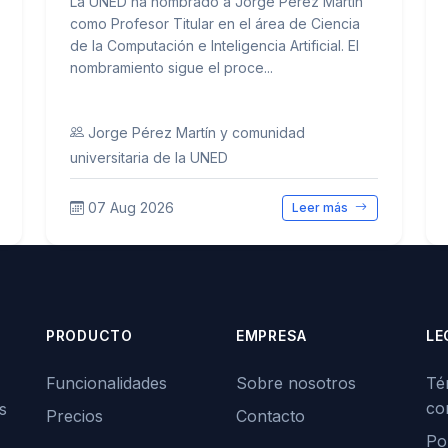
La UNED ha nombrado a Jorge Pérez Martín
como Profesor Titular en el área de Ciencia
de la Computación e Inteligencia Artificial. El
nombramiento sigue el proce...
Jorge Pérez Martín y comunidad
universitaria de la UNED
07 Aug 2026
Leer más
PRODUCTO
EMPRESA
LE
Funcionalidades
Sobre nosotros
Té
co
s
Precios
Contacto
Pol