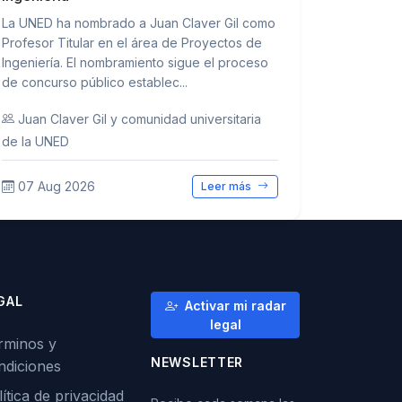
La UNED ha nombrado a Juan Claver Gil como
Profesor Titular en el área de Proyectos de
Ingeniería. El nombramiento sigue el proceso
de concurso público establec...
Juan Claver Gil y comunidad universitaria
de la UNED
07 Aug 2026
Leer más
GAL
Activar mi radar
legal
rminos y
NEWSLETTER
ndiciones
ítica de privacidad