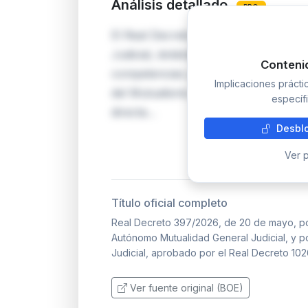
Análisis detallado
PRO
El Real Decreto aprueba el Estatuto
Judicial, dotándolo de un marco juríd
Conteni
competencias y funcionamiento inter
Implicaciones práct
del Mutualismo Judicial de 2011 para 
específi
directa…
Desblo
Ver p
Título oficial completo
Real Decreto 397/2026, de 20 de mayo, po
Autónomo Mutualidad General Judicial, y p
Judicial, aprobado por el Real Decreto 1026
Ver fuente original (BOE)