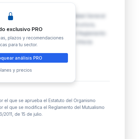
 del Organismo Autónomo Mutualidad General
ico actualizado que regula su estructura,
do exclusivo PRO
no. Simultáneamente, modifica el Reglamento
icas, plazos y recomendaciones
adaptarlo a la nueva regulación. Afecta
cas para tu sector.
quear análisis PRO
lanes y precios
r el que se aprueba el Estatuto del Organismo
or el que se modifica el Reglamento del Mutualismo
/2011, de 15 de julio.