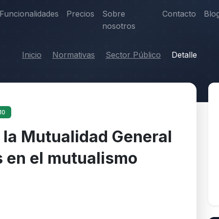
Funcionalidades
Precios
Sobre
Contacto
Blo
nosotros
Inicio
Normativas
Sector Público
Detalle
10
 la Mutualidad General
s en el mutualismo