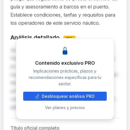
guía y asesoramiento a barcos en el puerto.
Establece condiciones, tarifas y requisitos para
los operadores de este servicio náutico.
Análisis detallado
PRO
Se publica el Pliego de Prescripciones
Particulares que regula el servicio de practicaje
Contenido exclusivo PRO
en el Puerto de Tarragona, obligatorio para
Implicaciones prácticas, plazos y
buques de 500 GT o más. El servicio se divide en
recomendaciones específicas para tu
dos áreas geográficas (A y B) con un único
sector.
prestador autorizado por área, adjudicado
Desbloquear análisis PRO
mediante concurso de licencia no renovable. El
pliego…
Ver planes y precios
Título oficial completo