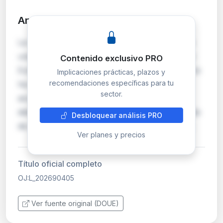
Análisis detallado
PRO
La referencia OJ:L_202690405 corresponde a
una publicación en el Diario Oficial de la Unión
Contenido exclusivo PRO
Europea (serie L), cuyo contenido específico no
Implicaciones prácticas, plazos y
recomendaciones específicas para tu
ha sido proporcionado para su análisis. Sin
sector.
acceso al texto completo, no es posible
determinar las implicaciones prácticas, el ámbito
Desbloquear análisis PRO
de aplicación ni los sujetos obligados. Se rec…
Ver planes y precios
Título oficial completo
OJ:L_202690405
Ver fuente original (DOUE)